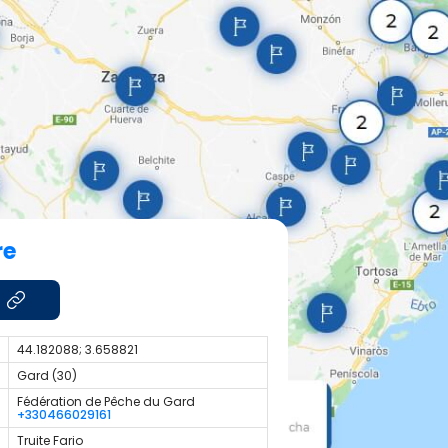
re
44.182088; 3.658821
Gard (30)
Fédération de Pêche du Gard
+330466029161
Truite Fario