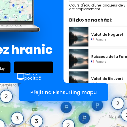
Cours d'eau d'une longueur de 3.6
cet emplacement.
Blízko se nachází:
Valat de Nogaret
Francie
ez hranic
Ruisseau de la Far
Francie
Web pro
počítač
Valat de Rieuvert
Francie
Přejít na Fishsurfing mapu