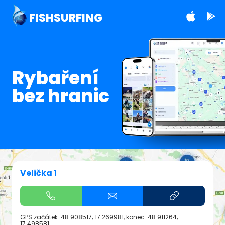
FISHSURFING
Rybaření
bez hranic
Velička 1
GPS začátek:
48.908517; 17.269981
, konec:
48.911264;
17.498581