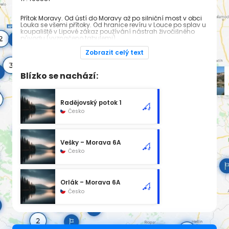
Přítok Moravy. Od ústí do Moravy až po silniční most v obci
Louka se všemi přítoky. Od hranice revíru v Louce po splav u
koupaliště v Lipové zákaz používání nástrah živočišného
původu (vyznačeno tabulemi).
Zavážení nástrah zakázáno.
Zobrazit celý text
Míra kapra 45 - 70 cm max., štiky 60 cm, lína 30 cm, amura
60 cm a sumce 80 cm.
Blízko se nachází:
Dodatek pro rok 2025:
https://mrs.mrsbrno.cz/legislativa/
Radějovský potok 1
Strážnice
Česko
Síd
Veselská 1322, 696 02 Strážnice
lo
Vešky – Morava 6A
Tel
518333111
efo
Česko
n
E-
mrsstraznice@seznam.cz
ma
Orlák – Morava 6A
il
Česko
We
http://www.mrs-straznice.cz
b
Ko
Předseda:
Milan Karásek, tel.:
606 458335
nta
Jednatel:
Michal Lankaš, tel.:
605 782668
, e-mail: