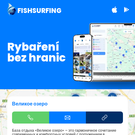
FISHSURFING
Rybaření
bez hranic
Великое озеро
База отдыха «Великое озеро» – это гармоничное сочетание
современных и комфортных условий с погружением в