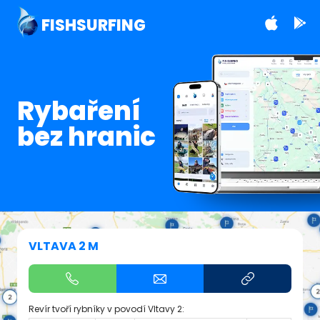
FISHSURFING
Rybaření
bez hranic
VLTAVA 2 M
Revír tvoří rybníky v povodí Vltavy 2: