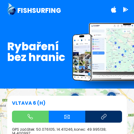
FISHSURFING
Rybaření
bez hranic
VLTAVA 6 (H)
GPS začátek:
50.076105; 14.411246
, konec:
49.995138;
14.400997