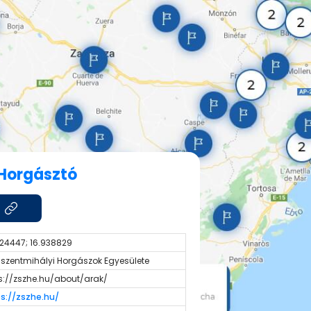
 Horgásztó
24447; 16.938829
szentmihályi Horgászok Egyesülete
s://zszhe.hu/about/arak/
s://zszhe.hu/