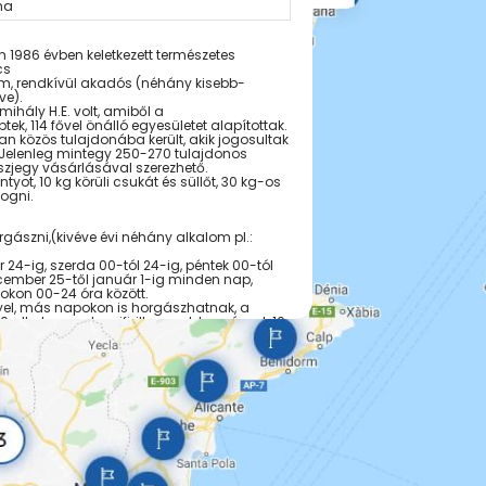
ha
 1986 évben keletkezett természetes
cs
5 m, rendkívül akadós (néhány kisebb-
ve).
ihály H.E. volt, amiből a
ek, 114 fővel önálló egyesületet alapítottak.
lan közös tulajdonába került, akik jogosultak
. Jelenleg mintegy 250-270 tulajdonos
észjegy vásárlásával szerezhető.
ntyot, 10 kg körüli csukát és süllőt, 30 kg-os
fogni.
gászni,(kivéve évi néhány alkalom pl.:
24-ig, szerda 00-tól 24-ig, péntek 00-tól
ember 25-től január 1-ig minden nap,
kon 00-24 óra között.
el, más napokon is horgászhatnak, a
alkalommal, az ifi, ill. gyerek horgászok 10
rend szerint.
elepítés után 2 hétig tilos pontyra horgászni.
telepítés után egész évben pontyra, a
 horgászversenyt megelőző napon minden
)
tilalma idején TILOS!!!