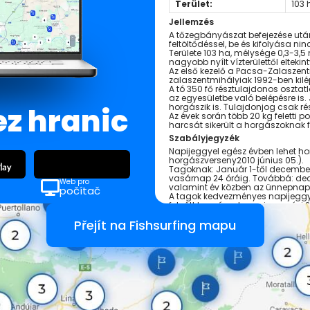
Terület:
103 
Jellemzés
A tőzegbányászat befejezése után
feltöltődéssel, be és kifolyása nin
Területe 103 ha, mélysége 0,3-3,
nagyobb nyílt vízterülettől eltekint
Az első kezelő a Pacsa-Zalaszentm
zalaszentmihályiak 1992-ben kilépt
A tó 350 fő résztulajdonos osztat
az egyesületbe való belépésre is
ez hranic
horgászik is. Tulajdonjog csak r
Az évek során több 20 kg feletti po
harcsát sikerült a horgászoknak 
Szabályjegyzék
Napijeggyel egész évben lehet hor
horgászverseny2010 június 05.).
Tagoknak: Január 1-től december 
vasárnap 24 óráig. Továbbá: dec
Web pro
valamint év közben az ünnepnapo
počítač
A tagok kedvezményes napijeggy
felnőtt horgászok maximum évi 20 
alkalommal.
Přejít na Fishsurfing mapu
II. TILALMAK:
Fajta szerint: az országos horgász
Rendkívüli tilalom: az őszi pontyt
(2010.évtől)
Rendkívüli tilalom: az őszi ponty
társadalmi munkák idején és a
halra TILOS a horgászat.(2009-ig
III. ESZKÖZHASZNÁLAT:
Pergetni a csuka és a süllő fogás 
Felnőtt horgász két készséget,