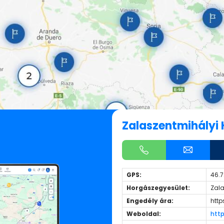
Zalaszentmihályi
GPS:
46.7
Horgászegyesület:
Zala
Engedély ára:
http
Weboldal:
http