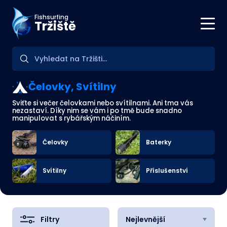
Fishsurfing
Tržiště
Čelovky, Svítilny
Sviťte si večer čelovkami nebo svítilnami. Ani tma vás
nezastaví. Díky nim se vám i po tmě bude snadno
manipulovat s rybářským náčiním.
Čelovky
Baterky
Svítilny
Příslušenství
Filtry
Nejlevnější