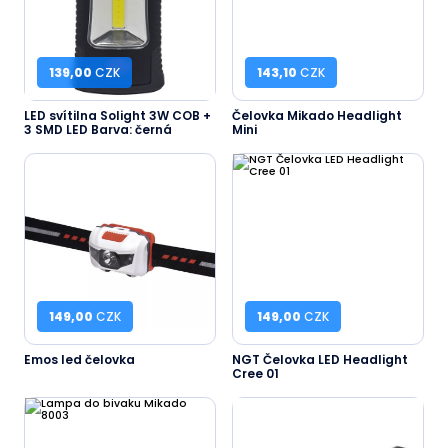
139,00
CZK
143,10
CZK
LED svítilna Solight 3W COB +
Čelovka Mikado Headlight
3 SMD LED Barva: černá
Mini
149,00
CZK
149,00
CZK
Emos led čelovka
NGT Čelovka LED Headlight
Cree 01