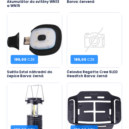
Akumulátor do svítilny WN13
Barva: červená
a WN15
189,00
CZK
189,00
CZK
Světlo Extol náhradní do
Čelovka Regatta Cree 5LED
čepice Barva: černá
Headtch Barva: černá