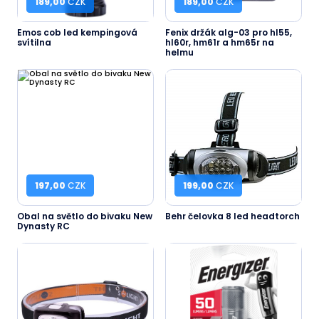
189,00
CZK
189,00
CZK
Emos cob led kempingová
Fenix držák alg-03 pro hl55,
svítilna
hl60r, hm61r a hm65r na
helmu
197,00
CZK
199,00
CZK
Obal na světlo do bivaku New
Behr čelovka 8 led headtorch
Dynasty RC