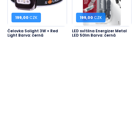
199,00
CZK
199,00
CZK
Čelovka Solight 3W + Red
LED svítilna Energizer Metal
Light Barva: černá
LED 50lm Barva: černá