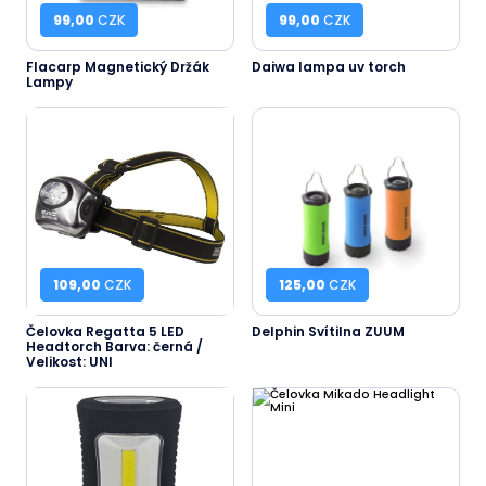
99,00
CZK
99,00
CZK
Flacarp Magnetický Držák
Daiwa lampa uv torch
Lampy
109,00
CZK
125,00
CZK
Čelovka Regatta 5 LED
Delphin Svítilna ZUUM
Headtorch Barva: černá /
Velikost: UNI