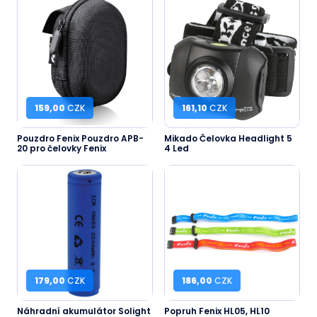
159,00
CZK
161,10
CZK
Pouzdro Fenix Pouzdro APB-
Mikado Čelovka Headlight 5
20 pro čelovky Fenix
4 Led
179,00
CZK
186,00
CZK
Náhradní akumulátor Solight
Popruh Fenix HL05, HL10