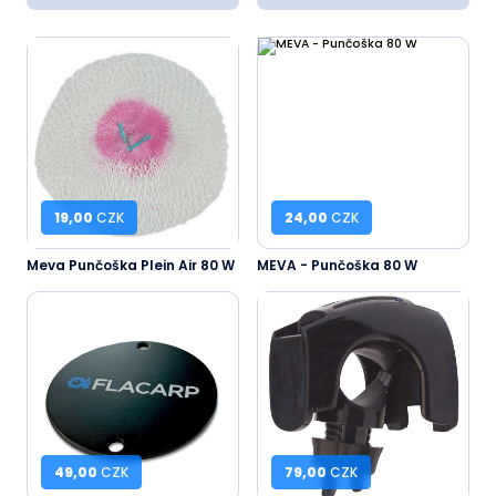
19,00
CZK
24,00
CZK
Meva Punčoška Plein Air 80 W
MEVA - Punčoška 80 W
49,00
CZK
79,00
CZK