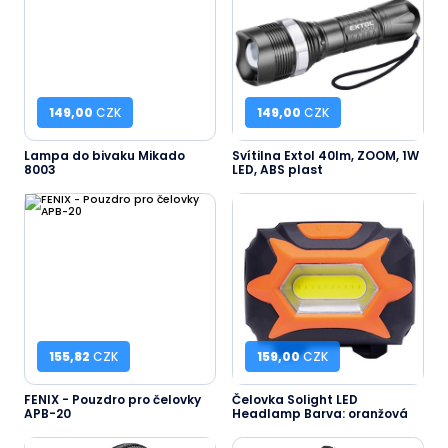
149,00
CZK
149,00
CZK
Lampa do bivaku Mikado
Svítilna Extol 40lm, ZOOM, 1W
8003
LED, ABS plast
155,82
CZK
159,00
CZK
FENIX - Pouzdro pro čelovky
Čelovka Solight LED
APB-20
Headlamp Barva: oranžová