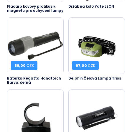
Flacarp kovový protikus k
Držák na kolo Yate LEON
magnetu pro uchycení lampy
89,00
CZK
97,00
CZK
Baterka Regatta Handtorch
Delphin Čelová Lampa Trios
Barva: černá