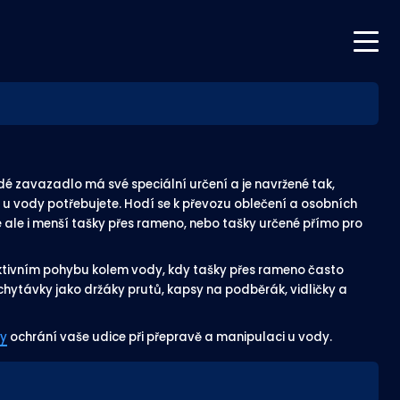
ždé zavazadlo má své speciální určení a je navržené tak,
 u vody potřebujete. Hodí se k převozu oblečení a osobních
e ale i menší tašky přes rameno, nebo tašky určené přímo pro
 aktivním pohybu kolem vody, kdy tašky přes rameno často
hytávky jako držáky prutů, kapsy na podběrák, vidličky a
ty
ochrání vaše udice při přepravě a manipulaci u vody.