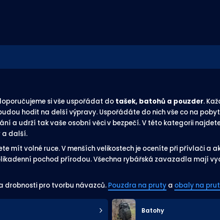
, doporučujeme si vše uspořádat do
tašek, batohů a pouzder
. Ka
 budou hodit na delší výpravy. Uspořádáte do nich vše co na pobyt
ní a udrží tak vaše osobní věci v bezpečí. V této kategorii najdet
 a další.
e mít volné ruce. V menších velikostech je oceníte při přívlači a
kolikadenní pochod přírodou. Všechna rybářská zavazadla mají vyc
 a drobnosti pro tvorbu návazců.
Pouzdra na pruty
a
obaly na pru
Batohy