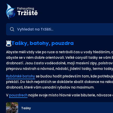
Fishsurfing
Tržiště
Tašky, batohy, pouzdra
Abyste měli vždy vše po ruce a netrávili čas u vody hledáním
abyste se v něm dobře orientovali. Velké caryall tašky se vám
drobností. Jsou často voděodolné, mají masivní zipy, polstrová
přepravu nástrah a návnad, nádobí, jídelní tašky, termo tašky
Rybářské batohy
se budou hodit především tam, kde potřebujet
překáží. Do těch největších se dokážete sbalit dokonce na ně
drobnosti, které vám usnadní rybolov na maximum.
V
pouzdrech
najde svoje místo hlavně vaše bižuterie, návazce
Tašky