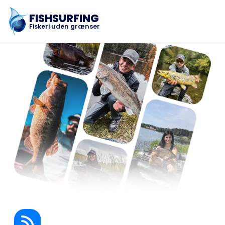
FISHSURFING
Fiskeri uden grænser
Registrering
Hjem
Blog
Om appen
Fishsurfing