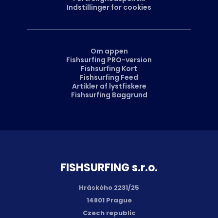
Indstillinger for cookies
Om appen
Fishsurfing PRO-version
Fishsurfing Kort
Fishsurfing Feed
Artikler af lystfiskere
Fishsurfing Baggrund
FISH­SURFING s.r.o.
Hráského 2231/25
14801 Prague
Czech republic