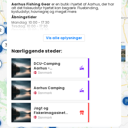
Aarhus Fishing Gear
er en butik i hjertet af Aarhus, der har
alt det fiskeudstyr hjertet kan begære. Fluebinding,
kystudstyr, havnegrej og meget mere.
Åbningstider
Mandag: 10:00 - 17:30
Tirsdag: 10:00 - 17:30
Onsdag: 10:00 - 17:30
Torsdag: 10:00 - 17:30
Fredag: 10:00 - 17:30
Vis alle oplysninger
Lørdag: 10:00 - 14:00
Søndag: Lukket
Nærliggende steder:
DCU-Camping
Aarhus -
Blommehaven
Danmark
Aarhus Camping
Danmark
Jagt og
Fiskerimagasinet
Aarhus
Danmark