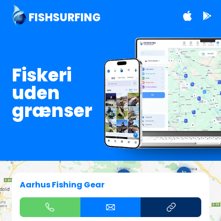
FISHSURFING
Fiskeri
uden
grænser
Aarhus Fishing Gear