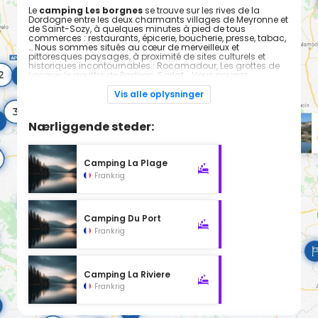
Le
camping Les borgnes
se trouve sur les rives de la
Dordogne entre les deux charmants villages de Meyronne et
de Saint-Sozy, à quelques minutes à pied de tous
commerces : restaurants, épicerie, boucherie, presse, tabac,
… Nous sommes situés au cœur de merveilleux et
pittoresques paysages, à proximité de sites culturels et
historiques incontournables : Rocamadour, Les grottes de
Lacave, le gouffre de Padirac, Sarlat,… Vous pourrez
descendre la Dordogne en canoë et apprécier les plages
sauvages et les merveilleux paysages qui s’offriront à vous,
Vis alle oplysninger
parcourir les multiples chemins de randonnée, ou
simplement prendre un bain de soleil autour de notre
piscine, et profiter d’un merveilleux panorama. Notre
Nærliggende steder:
établissement bilingue comprend un bar (licence IV), un
snack, des aires de divertissement, une grande piscine, un
cadre au plus proche de la nature, qui feront de votre séjour
en camping des vacances réussies ! Que vous soyez
Camping La Plage
équipé d’une tente, d’une caravane ou que vous occupiez
Frankrig
un de nos mobil-homes pendant votre séjour, nous vous
garantissons un accueil chaleureux et une atmosphère de
détente pure.
Camping Du Port
Frankrig
Camping La Riviere
Frankrig