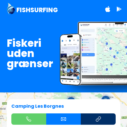
FISHSURFING
Fiskeri
uden
grænser
Camping Les Borgnes