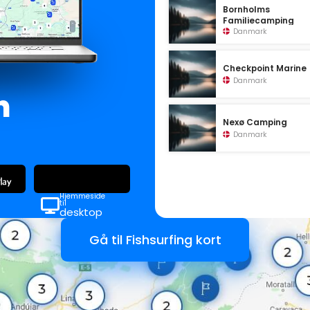
Bornholms
Familiecamping
Danmark
Checkpoint Marine
Danmark
n
Nexø Camping
Danmark
Hjemmeside
til
desktop
Gå til Fishsurfing kort