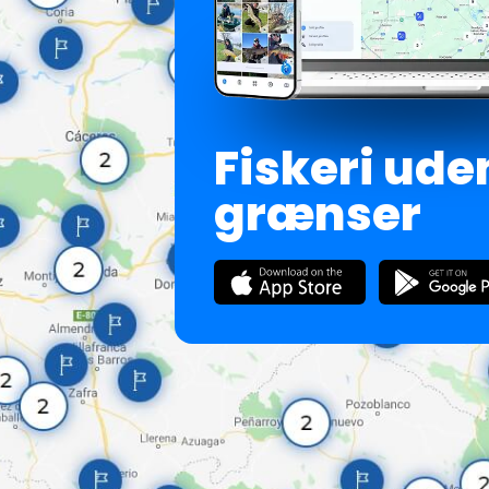
Fiskeri ude
grænser