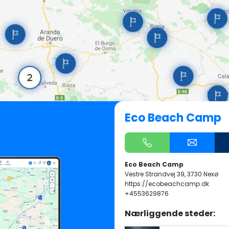
Eco Beach Camp
Eco Beach Camp
Vestre Strandvej 39, 3730 Nexø
https://ecobeachcamp.dk
+4553629876
Nærliggende steder: