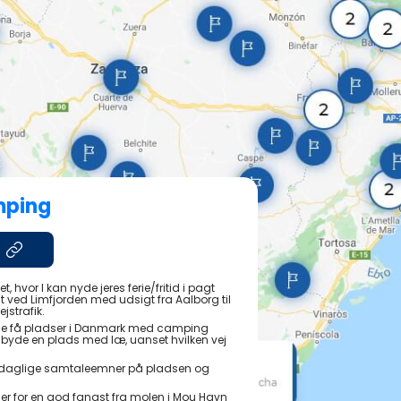
mping
t, hvor I kan nyde jeres ferie/fritid i pagt
 ved Limfjorden med udsigt fra Aalborg til
jstrafik.
de få pladser i Danmark med camping
 tilbyde en plads med læ, uanset hvilken vej
daglige samtaleemner på pladsen og
eder for en god fangst fra molen i Mou Havn