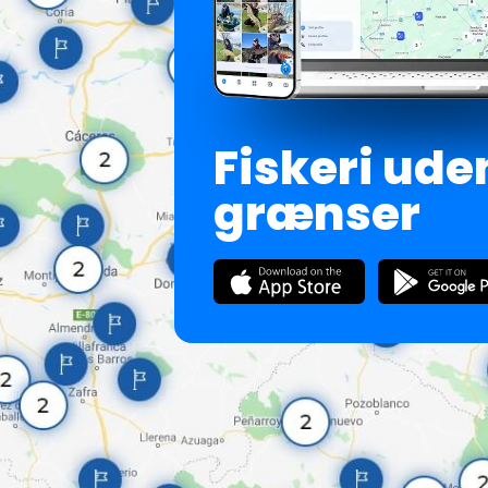
Fiskeri ude
grænser