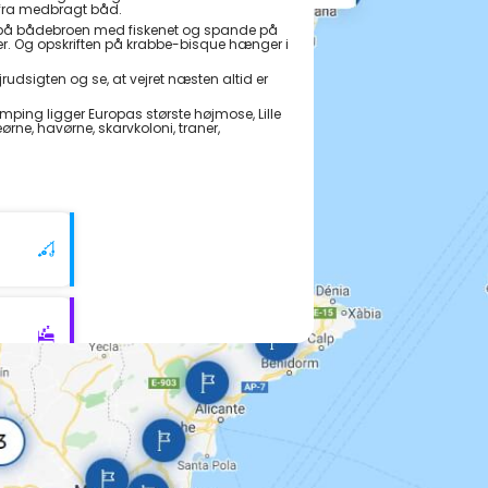
 fra medbragt båd.
r på bådebroen med fiskenet og spande på
bber. Og opskriften på krabbe-bisque hænger i
ejrudsigten og se, at vejret næsten altid er
ping ligger Europas største højmose, Lille
rne, havørne, skarvkoloni, traner,