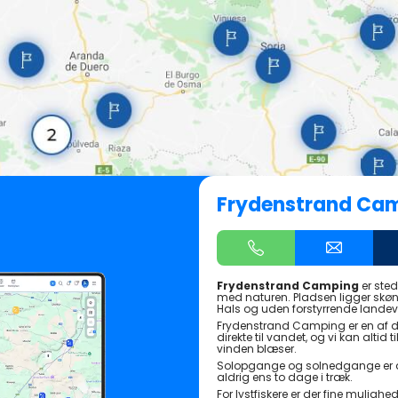
Frydenstrand Ca
Frydenstrand Camping
er stede
med naturen. Pladsen ligger skønt
Hals og uden forstyrrende landeve
Frydenstrand Camping er en af 
direkte til vandet, og vi kan altid
vinden blæser.
Solopgange og solnedgange er 
aldrig ens to dage i træk.
For lystfiskere er der fine muligh