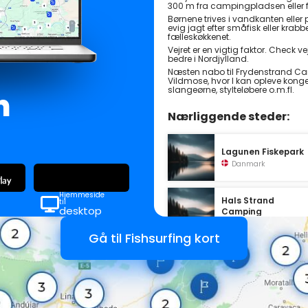
300 m fra campingpladsen eller
Børnene trives i vandkanten elle
evig jagt efter småfisk eller kra
fælleskøkkenet.
Vejret er en vigtig faktor. Check v
bedre i Nordjylland.
Næsten nabo til Frydenstrand Cam
Vildmose, hvor I kan opleve kongeø
slangeørne, stylteløbere o.m.fl.
n
Nærliggende steder:
Lagunen Fiskepark
Danmark
Hjemmeside
Hals Strand
til
desktop
Camping
Danmark
Gå til Fishsurfing kort
Egense Strand
Camping
Danmark