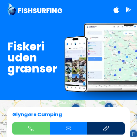
FISHSURFING
Fiskeri
uden
grænser
Glyngøre Camping