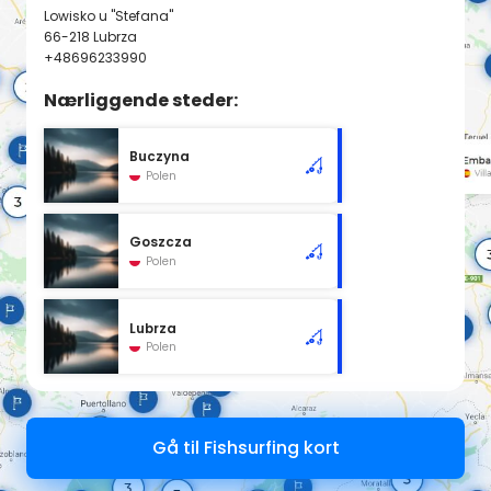
Lowisko u ''Stefana"
66-218 Lubrza
+48696233990
Nærliggende steder:
Buczyna
Polen
Goszcza
Polen
Lubrza
Polen
Gå til Fishsurfing kort