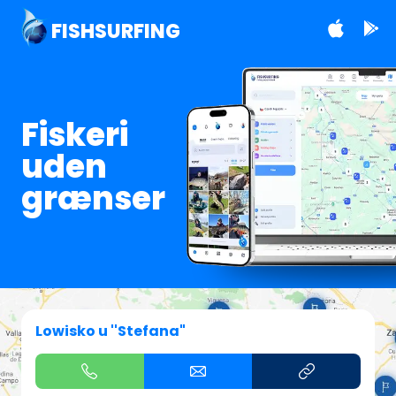
FISHSURFING
Fiskeri
uden
grænser
Lowisko u ''Stefana"