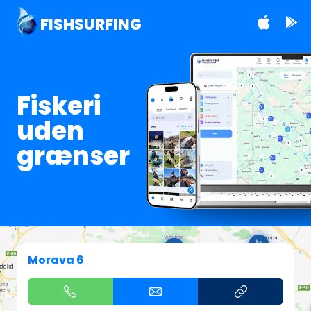
FISHSURFING
Fiskeri
uden
grænser
Morava 6