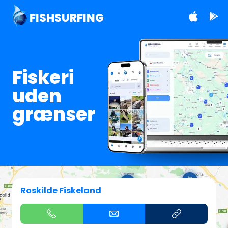
FISHSURFING
Fiskeri
uden
grænser
Roskilde Fiskeland