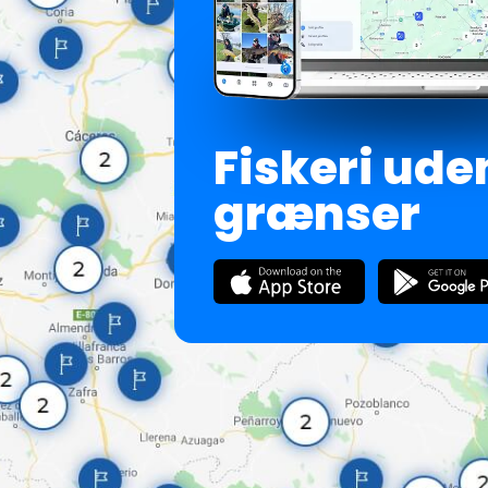
Fiskeri ude
grænser