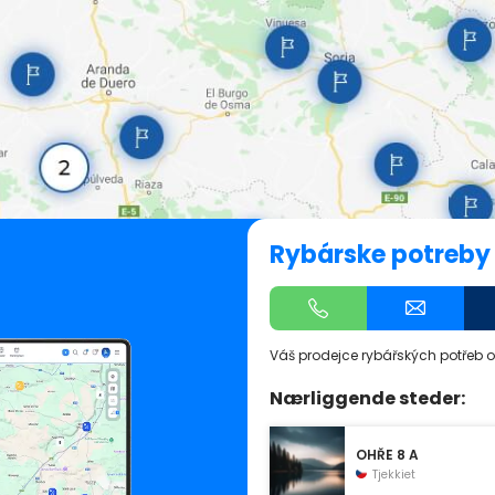
Rybárske potreby 
Váš prodejce rybářských potřeb o
Nærliggende steder:
OHŘE 8 A
Tjekkiet