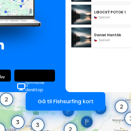
LIBOCKÝ POTOK 1
Tjekkiet
Daniel Hanták
n
Tjekkiet
Hjemmeside
til
desktop
Gå til Fishsurfing kort