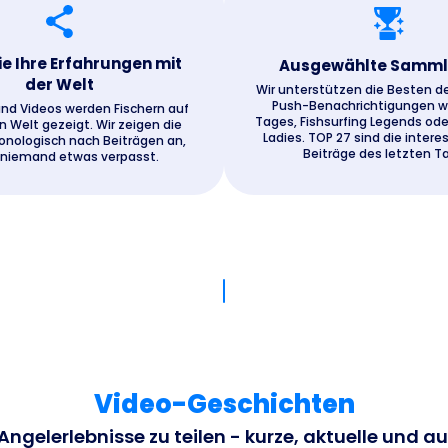
ie Ihre Erfahrungen mit
Ausgewählte Samm
der Welt
Wir unterstützen die Besten d
Push-Benachrichtigungen wi
und Videos werden Fischern auf
Tages, Fishsurfing Legends ode
 Welt gezeigt. Wir zeigen die
Ladies. TOP 27 sind die inter
ronologisch nach Beiträgen an,
Beiträge des letzten T
 niemand etwas verpasst.
Video-Geschichten
Angelerlebnisse zu teilen - kurze, aktuelle und a