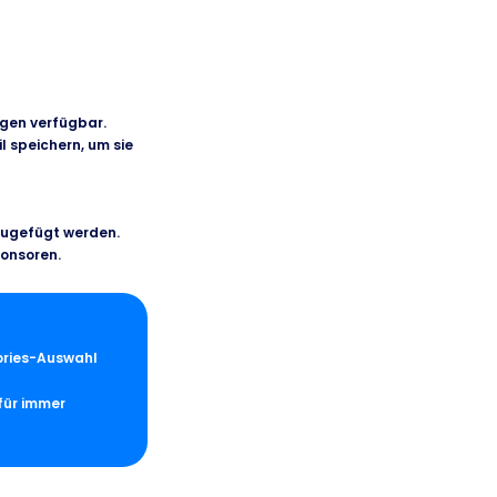
ügen verfügbar.
l speichern, um sie
zugefügt werden.
ponsoren.
tories-Auswahl
für immer