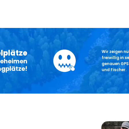
lplätze
Wir zeigen nu
freiwillig in
 geheimen
genauen GPS-
gplätze!
und Fischer.