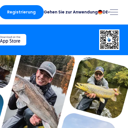
Registrierung
DE
Gehen Sie zur Anwendung
български
Norsk
Čeština
Polski
Dansk
Português
te
Deutsch
Românesc
English
Pусский
Español
Slovenčina
Français
Suomalainen
Italiano
Svenska
e App
Magyar
Türk
Nederlands
Українська
fing