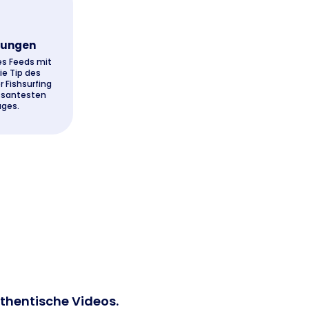
lungen
es Feeds mit
e Tip des
r Fishsurfing
essantesten
ages.
uthentische Videos.