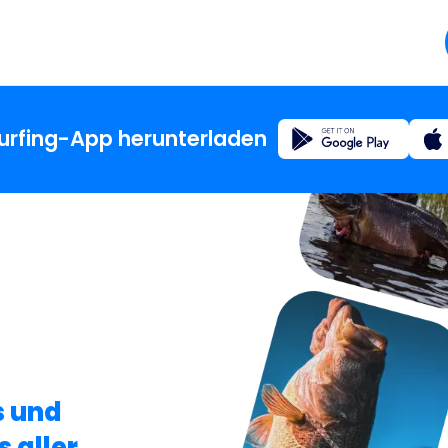
Registrierung
surfing-App herunterladen
Startsei
Blog
Über di
Fishsur
s und
 aller