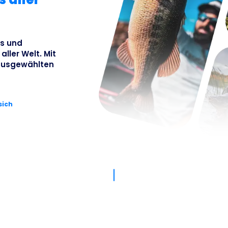
Busines
os und
ller Welt. Mit
g ausgewählten
sich