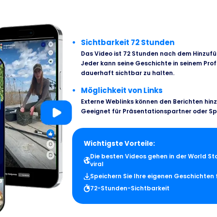
Sichtbarkeit 72 Stunden
Das Video ist 72 Stunden nach dem Hinzuf
Jeder kann seine Geschichte in seinem Profi
dauerhaft sichtbar zu halten.
Möglichkeit von Links
Externe Weblinks können den Berichten hin
Geeignet für Präsentationspartner oder S
Wichtigste Vorteile:
Die besten Videos gehen in der World S
viral
Speichern Sie Ihre eigenen Geschichten 
72-Stunden-Sichtbarkeit