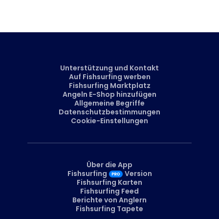
Nein, die Stelle, an der der Fisch gefangen wurde, ist nur sichtbar,
wenn der Angler sie selbst markiert. Neben dem Ort können Sie
auch andere Details markieren, wie z. B. einen erfolgreichen
Köder oder eine Ausrüstung, die Sie direkt zu unserem Marktplatz
führt.
Unterstützung und Kontakt
Auf Fishsurfing werben
Fishsurfing Marktplatz
Angeln E-Shop hinzufügen
Allgemeine Begriffe
Datenschutzbestimmungen
Cookie-Einstellungen
Über die App
Fishsurfing
Version
Fishsurfing Karten
Fishsurfing Feed
Berichte von Anglern
Fishsurfing Tapete