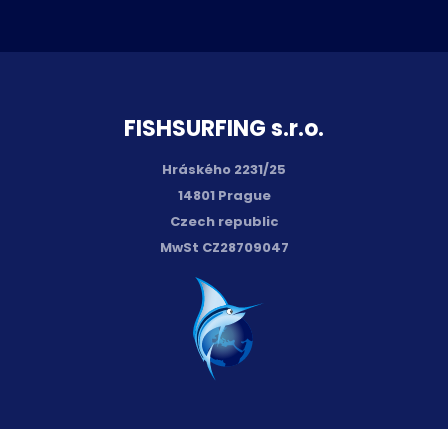
FISH­SURFING s.r.o.
Hráského 2231/25
14801 Prague
Czech republic
MwSt CZ28709047