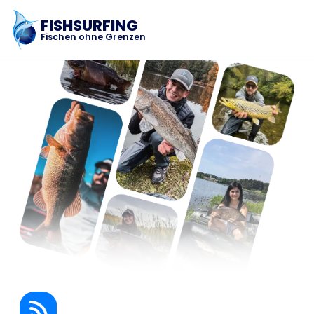
FISHSURFING
Fischen ohne Grenzen
Registrierung
Startseite
Blog
Über die App
Fishsurfing