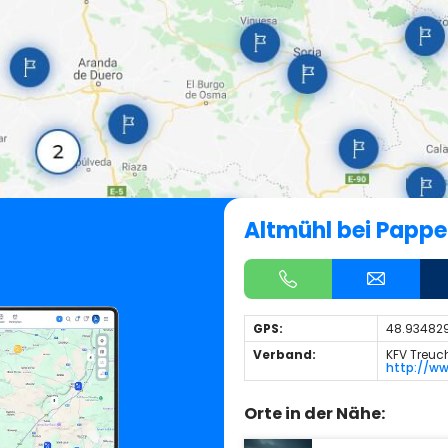
Altmühl bei Papp
GPS:
48.934829
Verband:
KFV Treuc
http://w
Orte in der Nähe: