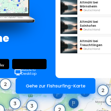
Altmühl bei
Mörnsheim
Deutschland
Altmühl bei
Solnhofen
Deutschland
ne
Altmühl bei
Treuchtlingen
Deutschland
Website für
Desktop
Gehe zur Fishsurfing-Karte