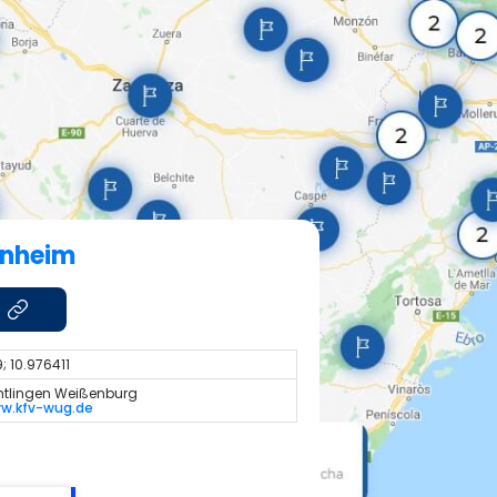
enheim
; 10.976411
htlingen Weißenburg
ww.kfv-wug.de