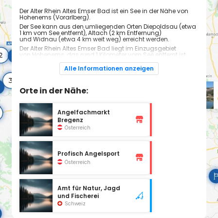
Der Alter Rhein Altes Emser Bad ist ein See in der Nähe von
Hohenems (Vorarlberg).
Der See kann aus den umliegenden Orten Diepoldsau (etwa
1 km vom See entfernt), Altach (2 km Entfernung)
und Widnau (etwa 4 km weit weg) erreicht werden.
Der Alter Rhein Altes Emser Bad liegt im Einzugsgebiet
von Hohenems, das rund 1 Kilometer vom See entfernt ist.
Alle Informationen anzeigen
Orte in der Nähe:
Angelfachmarkt
Bregenz
Österreich
Profisch Angelsport
Österreich
Amt für Natur, Jagd
und Fischerei
Schweiz