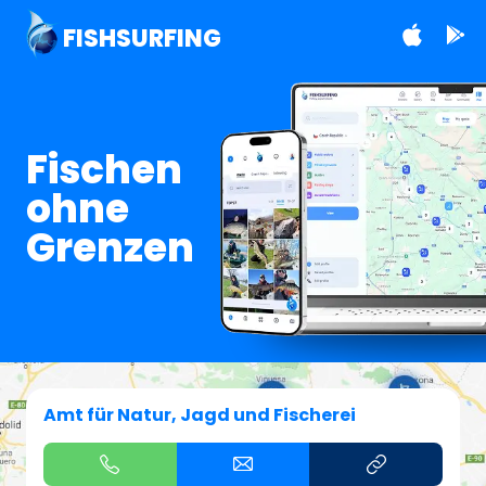
FISHSURFING
Fischen
ohne
Grenzen
Amt für Natur, Jagd und Fischerei