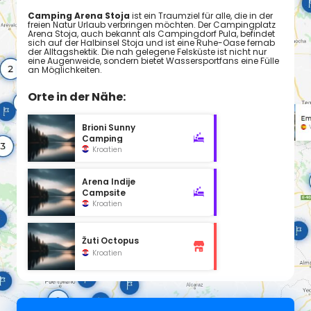
Camping Arena Stoja
ist ein Traumziel für alle, die in der
freien Natur Urlaub verbringen möchten. Der Campingplatz
Arena Stoja, auch bekannt als Campingdorf Pula, befindet
sich auf der Halbinsel Stoja und ist eine Ruhe-Oase fernab
der Alltagshektik. Die nah gelegene Felsküste ist nicht nur
eine Augenweide, sondern bietet Wassersportfans eine Fülle
an Möglichkeiten.
Orte in der Nähe:
Brioni Sunny
Camping
Kroatien
Arena Indije
Campsite
Kroatien
Žuti Octopus
Kroatien