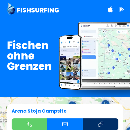
FISHSURFING
Fischen
ohne
Grenzen
Arena Stoja Campsite