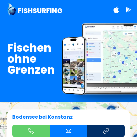
FISHSURFING
Fischen
ohne
Grenzen
Bodensee bei Konstanz