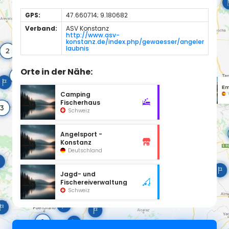
GPS:
47.660714; 9.180682
Verband:
ASV Konstanz
http://www.asv-
konstanz.de/index.php/gewaesser/angeler
laubnis
Orte in der Nähe:
Camping
Fischerhaus
Schweiz
Angelsport -
Konstanz
Deutschland
Jagd- und
Fischereiverwaltung
Schweiz