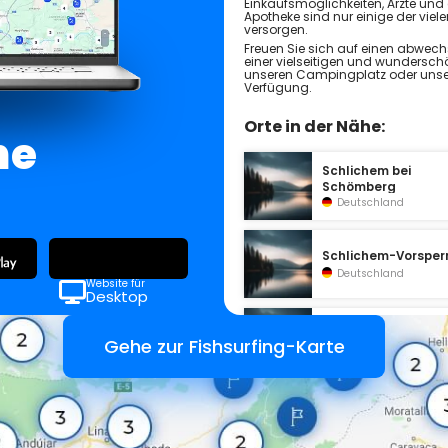
Einkaufsmöglichkeiten, Ärzte und 
Apotheke sind nur einige der viele
versorgen.
Freuen Sie sich auf einen abwec
einer vielseitigen und wundersch
unseren Campingplatz oder unser
Verfügung.
Orte in der Nähe:
ne
Schlichem bei
Schömberg
Deutschland
Schlichem-Vorsper
Deutschland
Website für
Desktop
Schlichemtalsperr
Gehe zur Fishsurfing-Karte
Deutschland