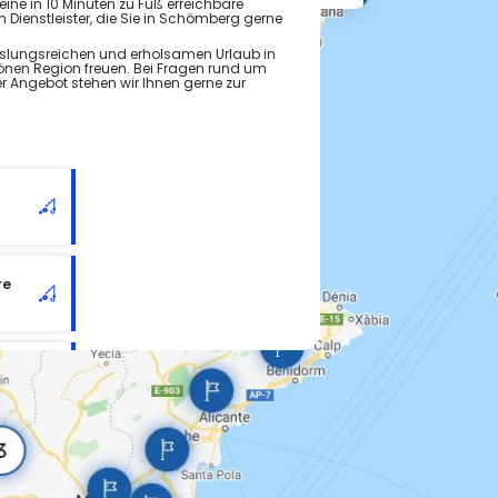
eine in 10 Minuten zu Fuß erreichbare
n Dienstleister, die Sie in Schömberg gerne
hslungsreichen und erholsamen Urlaub in
önen Region freuen. Bei Fragen rund um
 Angebot stehen wir Ihnen gerne zur
re
e