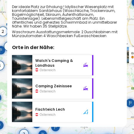
Der ideale Platz zur Erholung ! Idyllischer Wiesenplatz mit
komfortablem Sanitärhaus (Waschküche, Trockenraum,
Bügelmöglichkeit, Skiraum, Aufenthaltsraum,
Touristenlager). Lebensmittelgeschäft am Platz. Ein
öffentliches und geheiztes Schwimmbad in unmittelbarer
Nähe. Wir haben 35 Stellplätze.
Waschraum Ausstattungsmerkmale: 2 Duschkabinen mit
Münzautomaten 4 Waschbecken Fußwaschbecken
Orte in der Nähe:
Walch's Camping &
Landhaus
Österreich
Camping Zeinissee
Österreich
Fischteich Lech
Österreich