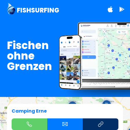
FISHSURFING
Fischen
ohne
Grenzen
Camping Erne