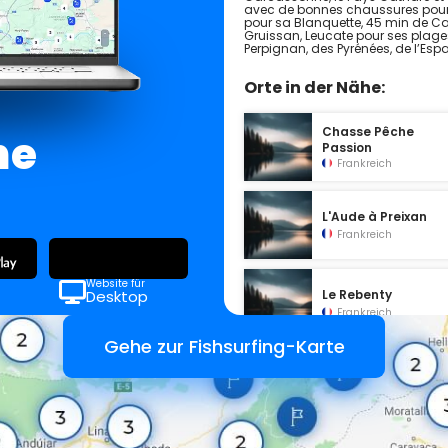
avec de bonnes chaussures pour 
pour sa Blanquette, 45 min de C
Gruissan, Leucate pour ses plages,
Perpignan, des Pyrénées, de l’Esp
Orte in der Nähe:
Chasse Pêche
ne
Passion
Frankreich
L'Aude à Preixan
Frankreich
Website für
Desktop
Le Rebenty
Frankreich
Gehe zur Fishsurfing-Karte