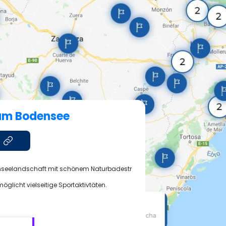
am Bodensee
enseelandschaft mit schönem Naturbadestr
glicht vielseitige Sportaktivtäten.