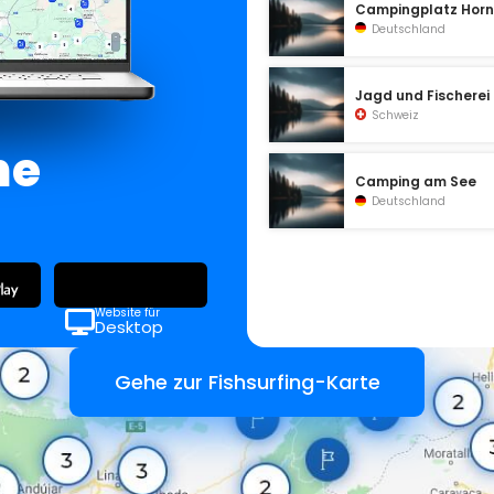
Campingplatz Hor
Deutschland
Jagd und Fischerei
Schweiz
ne
Camping am See
Deutschland
Website für
Desktop
Gehe zur Fishsurfing-Karte