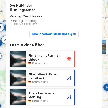
Der Heiländer
Öffnungszeiten
Montag: Geschlossen
Dienstag – Freitag:
09:00 bis 18:30 Uhr
Samstag:
09:00 bis 14:00 Uhr
Alle Informationen anzeigen
Orte in der Nähe:
Fisherman's Partner
Lübeck
Deutschland
Elbe-Lübeck-Kanal
bei Lübeck
Deutschland
Trave bei Lübeck-
Moisling
Deutschland