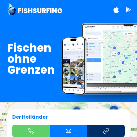
FISHSURFING
Fischen
ohne
Grenzen
Der Heiländer