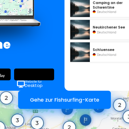
Camping an der
Schwentine
Deutschland
Neukirchener See
Deutschland
ne
Schluensee
Deutschland
Website für
Desktop
Gehe zur Fishsurfing-Karte