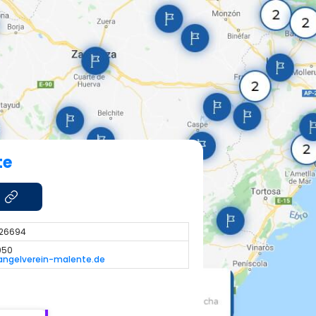
te
.526694
950
angelverein-malente.de