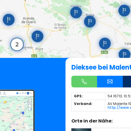
Dieksee bei Malen
GPS:
54.16713; 10
Verband:
AV Malente 1
http://www.
Orte in der Nähe: