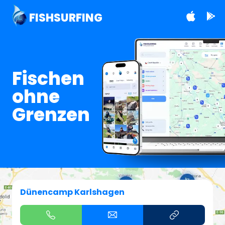
FISHSURFING
Fischen
ohne
Grenzen
Dünencamp Karlshagen