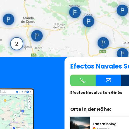
Efectos Navales S
Efectos Navales San Ginés
Orte in der Nähe:
Lanzafishing