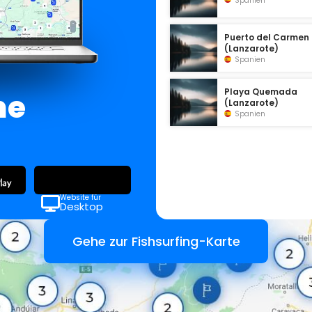
Spanien
Puerto del Carmen
(Lanzarote)
Spanien
Playa Quemada
ne
(Lanzarote)
Spanien
Website für
Desktop
Gehe zur Fishsurfing-Karte