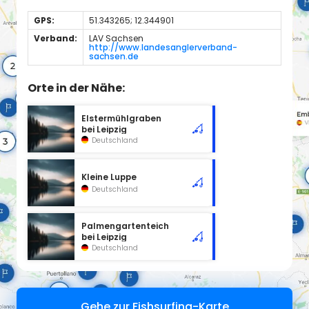
GPS:
51.343265; 12.344901
Verband:
LAV Sachsen
http://www.landesanglerverband-
sachsen.de
Orte in der Nähe:
Elstermühlgraben
bei Leipzig
Deutschland
Kleine Luppe
Deutschland
Palmengartenteich
bei Leipzig
Deutschland
Gehe zur Fishsurfing-Karte