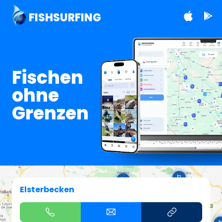
FISHSURFING
Fischen
ohne
Grenzen
Elsterbecken