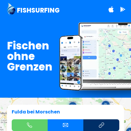
FISHSURFING
Fischen
ohne
Grenzen
Fulda bei Morschen