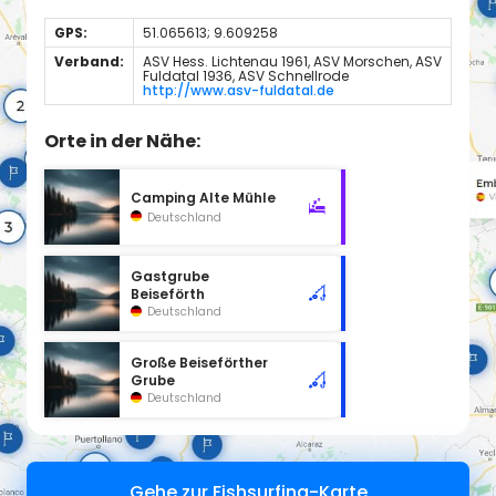
GPS:
51.065613; 9.609258
Verband:
ASV Hess. Lichtenau 1961, ASV Morschen, ASV
Fuldatal 1936, ASV Schnellrode
http://www.asv-fuldatal.de
Orte in der Nähe:
Camping Alte Mühle
Deutschland
Gastgrube
Beiseförth
Deutschland
Große Beiseförther
Grube
Deutschland
Gehe zur Fishsurfing-Karte