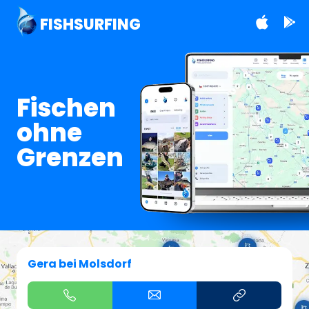
FISHSURFING
Fischen
ohne
Grenzen
Gera bei Molsdorf