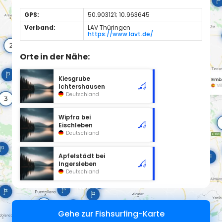
GPS:
50.903121; 10.963645
Verband:
LAV Thüringen
https://www.lavt.de/
Orte in der Nähe:
Kiesgrube
Ichtershausen
Deutschland
Wipfra bei
Eischleben
Deutschland
Apfelstädt bei
Ingersleben
Deutschland
Gehe zur Fishsurfing-Karte