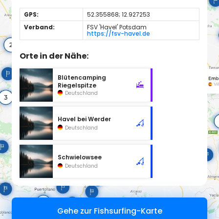
GPS:
52.355868; 12.927253
Verband:
FSV 'Havel' Potsdam
https://fsv-havel.de
Orte in der Nähe:
Blütencamping
Riegelspitze
Deutschland
Havel bei Werder
Deutschland
Schwielowsee
Deutschland
Gehe zur Fishsurfing-Karte