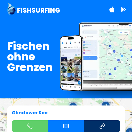
FISHSURFING
Fischen
ohne
Grenzen
Glindower See