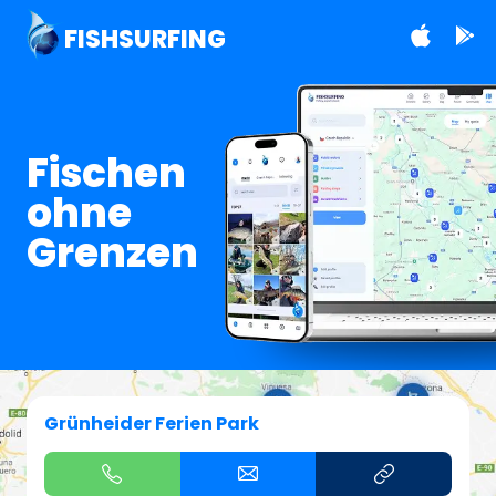
FISHSURFING
Fischen
ohne
Grenzen
Grünheider Ferien Park