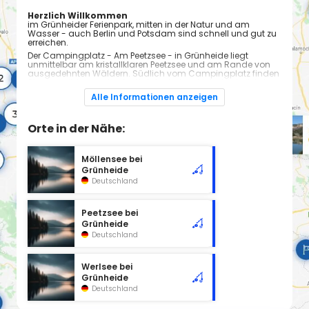
Herzlich Willkommen
im Grünheider Ferienpark, mitten in der Natur und am
Wasser - auch Berlin und Potsdam sind schnell und gut zu
erreichen.
Der Campingplatz - Am Peetzsee - in Grünheide liegt
unmittelbar am kristallklaren Peetzsee und am Rande von
ausgedehnten Wäldern. Südlich vom Campingplatz finden
Sie das wildromantische Natutschutzgebiet - Löcknitztal.
Wen es in die Stadt zieht, kann vom nahegelegenen
Alle Informationen anzeigen
Regionalbahnhof ( 1,5 km) die Berliner City in 35min
erreichen. Nur 3 km entfernt befindet sich die
Autobahnauffahrt zur BAB 10.
Orte in der Nähe:
Ein Besuch unserer Anlage bietet sich für Tagestouristen
ebenso wie für Dauernutzer an, welche die Erholung in
optimaler Natur bevorzugen und jedoch auch schnell mal
Möllensee bei
die Angebote der nahe gelegenen Großstadt nutzen
Grünheide
möchten.
Deutschland
Besuchen Sie uns - wir freuen uns auf Sie!
Ihr Team vom Grünheider Ferienpark
Peetzsee bei
Grünheide
Deutschland
Werlsee bei
Grünheide
Deutschland