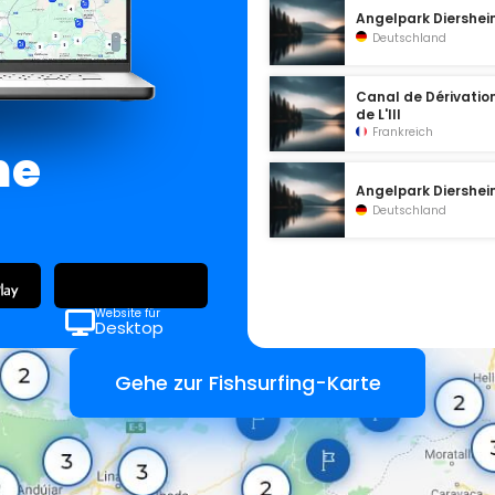
Angelpark Diershe
Deutschland
Canal de Dérivatio
de L'Ill
Frankreich
ne
Angelpark Diershe
Deutschland
Website für
Desktop
Gehe zur Fishsurfing-Karte