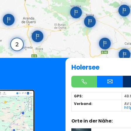
Holersee
GPS:
48.
Verband:
AV 
htt
Orte in der Nähe: