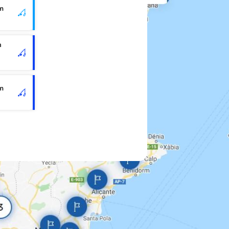
im
n
im