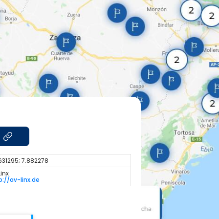
631295; 7.882278
Linx
p://av-linx.de