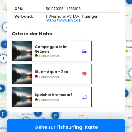
GPS:
50.979316; 11.333618
Verband:
1. Weimarer AV, LAV Thüringen
http://www.lavt.de
Orte in der Nähe:
Campingplatz im
Grünen
Deutschland
Blue - Aqua - Zoo
Deutschland
Speicher Kromsdorf
Deutschland
Gehe zur Fishsurfing-Karte