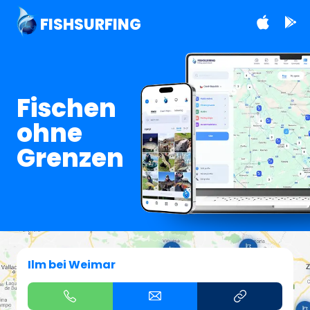
FISHSURFING
Fischen
ohne
Grenzen
Ilm bei Weimar