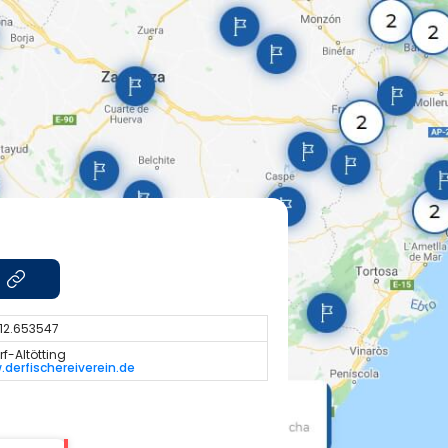
 12.653547
f-Altötting
derfischereiverein.de