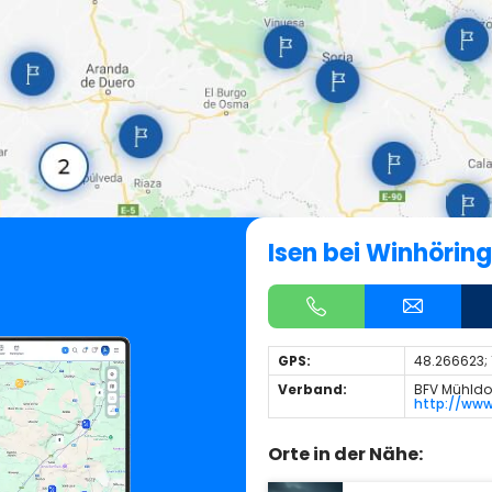
Isen bei Winhöring
GPS:
48.266623;
Verband:
BFV Mühldor
http://www.
Orte in der Nähe: