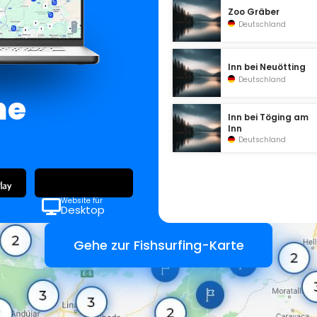
Zoo Gräber
Deutschland
Inn bei Neuötting
Deutschland
ne
Inn bei Töging am
Inn
Deutschland
Website für
Desktop
Gehe zur Fishsurfing-Karte