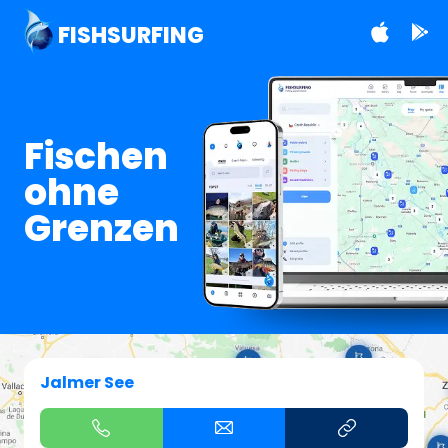
FISHSURFING
Fischen
ohne
Grenzen
Jalmer See