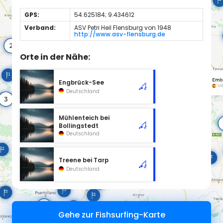
GPS:
54.625184; 9.434612
Verband:
ASV Petri Heil Flensburg von 1948
http://www.asv-flensburg.de
Orte in der Nähe:
Engbrück-See
Deutschland
Mühlenteich bei
Bollingstedt
Deutschland
Treene bei Tarp
Deutschland
Gehe zur Fishsurfing-Karte