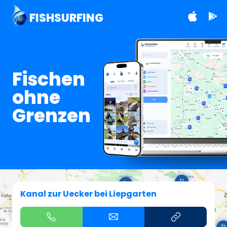
FISHSURFING
Fischen
ohne
Grenzen
Kanal zur Uecker bei Liepgarten