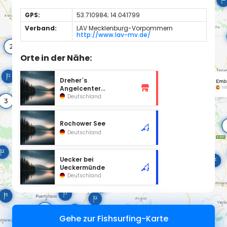
GPS:
53.710984; 14.041799
Verband:
LAV Mecklenburg-Vorpommern
http://www.lav-mv.de/
Orte in der Nähe:
Dreher´s
Angelcenter
Ueckermünde
Deutschland
Rochower See
Deutschland
Uecker bei
Ueckermünde
Deutschland
Gehe zur Fishsurfing-Karte