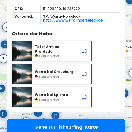
GPS:
51.026029; 10.236222
Verband:
SFV Werra-Hörseleck
http://www.werra-hoerseleck.de
Orte in der Nähe:
Toter Arm bei
Pferdsdorf
Deutschland
Werra bei Creuzburg
Deutschland
Werra bei Spichra
Deutschland
Gehe zur Fishsurfing-Karte