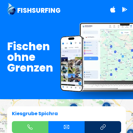
FISHSURFING
Fischen
ohne
Grenzen
Kiesgrube Spichra