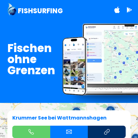
FISHSURFING
Fischen
ohne
Grenzen
Krummer See bei Wattmannshagen