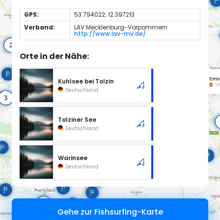
GPS:
53.794022; 12.397213
Verband:
LAV Mecklenburg-Vorpommern
http://www.lav-mv.de/
Orte in der Nähe:
Kuhlsee bei Tolzin
Deutschland
Tolziner See
Deutschland
Warinsee
Deutschland
Gehe zur Fishsurfing-Karte