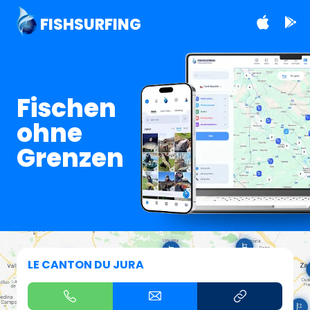
FISHSURFING
Fischen
ohne
Grenzen
LE CANTON DU JURA