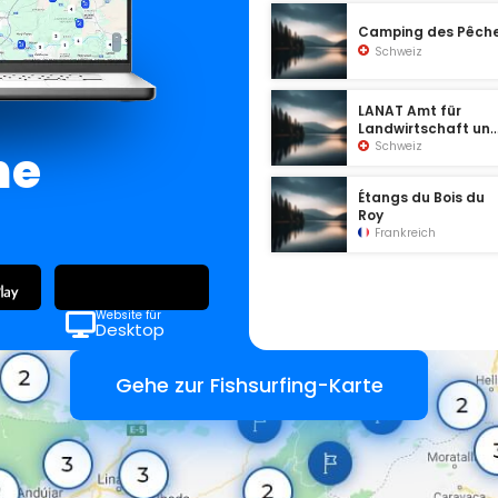
Camping des Pêch
Schweiz
LANAT Amt für
Landwirtschaft un
Natur
Schweiz
ne
Étangs du Bois du
Roy
Frankreich
Website für
Desktop
Gehe zur Fishsurfing-Karte