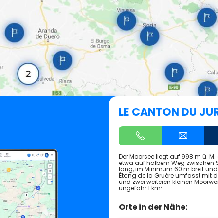
LE CANTON DU JU
Der Moorsee liegt auf 998 m ü. 
etwa auf halbem Weg zwischen Sa
lang, im Minimum 60 m breit und 
Étang de la Gruère umfasst mit 
und zwei weiteren kleinen Moorwe
ungefähr 1 km².
Orte in der Nähe: