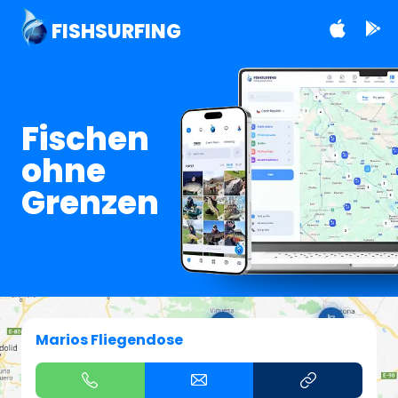
FISHSURFING
Fischen
ohne
Grenzen
Marios Fliegendose