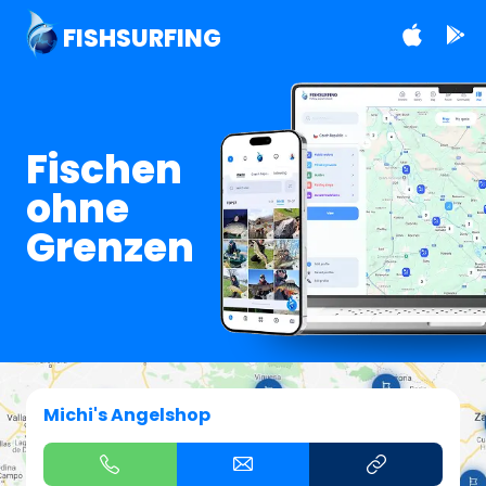
FISHSURFING
Fischen
ohne
Grenzen
Michi's Angelshop