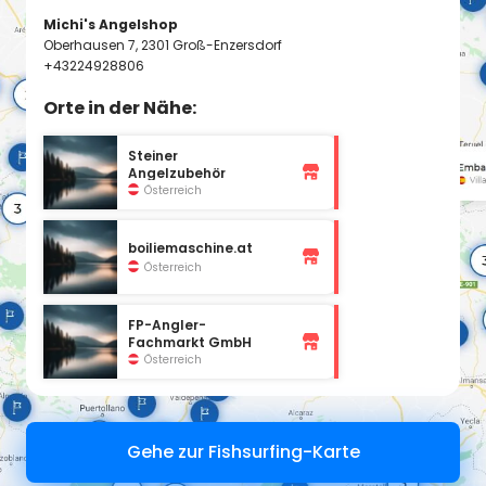
Michi's Angelshop
Oberhausen 7, 2301 Groß-Enzersdorf
+43224928806
Orte in der Nähe:
Steiner
Angelzubehör
Österreich
boiliemaschine.at
Österreich
FP-Angler-
Fachmarkt GmbH
Österreich
Gehe zur Fishsurfing-Karte