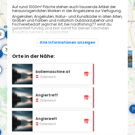
Auf rund 1000m² Fläche stehen euch tausende Artikel der
herausragendsten Marken in der Angelszene zur Verfügung.
Angelrollen, Angelruten, Natur- und Kunstköder in allen Arten,
Größen und Farben und natürlich Outdoorzubehör und
Fischereibedarf jeglicher Art, bei nordfishing77 wirst du
garantiert fündig und bist somit für deinen nächsten
Angeltrip bestens ausgestattet.
Unser Team aus Spezialisten ist stehts darum bemüht dich
bei allen Fragen bestens zu beraten, damit du zufrieden,
Alle Informationen anzeigen
informiert und perfekt ausgestattet deinen nächsten Drill
bestreiten kannst.
Egal ob Karpfenangler, Feeder- oder Matchfischer,
Orte in der Nähe:
Spinnfischer, Hochseeangler – bei uns wirst du dich wohl
fühlen.
Um keines unserer Neuigkeiten und Aktionen zu verpassen,
boiliemaschine.at
abonniere einfach unseren kostenlosen Newsletter auf
unserer Homepage oder like unsere nordfishing77-
Österreich
Flagship-Store Seite in Hagenbrunn.
Unsere Öffnungszeiten
Montag: 9:00 - 18:00
Anglertreff
Dienstag: 9:00 - 18:00
Mittwoch: 9:00 - 18:00
Österreich
Donnerstag: 9:00 - 18:00
Freitag: 9:00 - 18:00
Samstag: 9:00 - 13:00
Sonntag: Geschlossen
Anglerwelt
Österreich