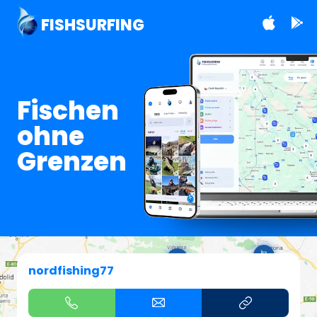
FISHSURFING
Fischen
ohne
Grenzen
nordfishing77