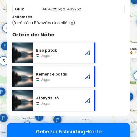
GPS:
48.472551; 21.482262
Jellemzés
(forrástól a Bózsvába torkollásig)
Orte in der Nähe:
Bisó patak
Ungarn
Kemence patak
Ungarn
Áfonyás-tó
Ungarn
Gehe zur Fishsurfing-Karte