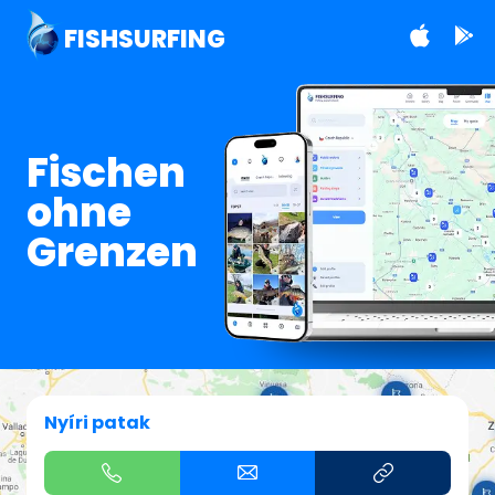
FISHSURFING
Fischen
ohne
Grenzen
Nyíri patak